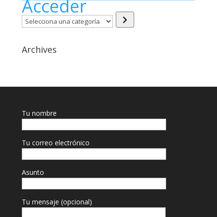
Acceder
Selecciona
una
categoría
Archives
Tu nombre
Tu correo electrónico
Asunto
Tu mensaje (opcional)